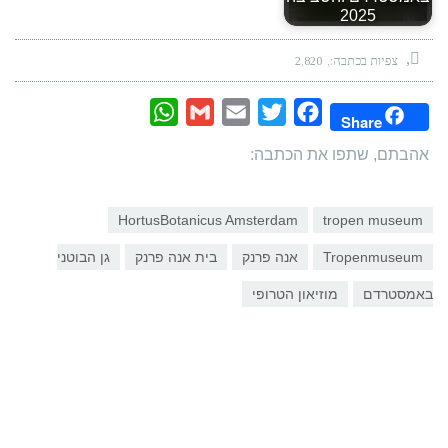
2025
צפיות בכתבה:
2,820
WhatsApp
Gmail
Email
Twitter
Facebook
Share
אהבתם, שתפו את הכתבה:
HortusBotanicus Amsterdam
tropen museum
Tropenmuseum
אנה פרנק
בית אנה פרנק
גן הבוטני
באמסטרדם
מוזיאון הטרופי