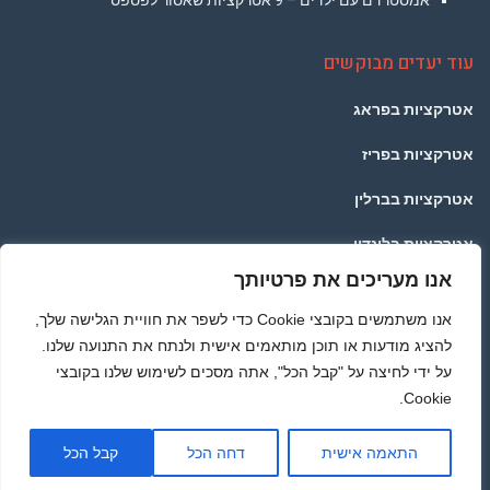
אמסטרדם עם ילדים – 9 אטרקציות שאסור לפספס
עוד יעדים מבוקשים
אטרקציות בפראג
אטרקציות בפריז
אטרקציות בברלין
אטרקציות בלונדון
אנו מעריכים את פרטיותך
אטרקציות בתאילנד
אנו משתמשים בקובצי Cookie כדי לשפר את חוויית הגלישה שלך,
אטרקציות ברומא
להציג מודעות או תוכן מותאמים אישית ולנתח את התנועה שלנו.
על ידי לחיצה על "קבל הכל", אתה מסכים לשימוש שלנו בקובצי
Cookie.
מדיניות הפרטיות
גלילה
© כל הזכויות שמורות לאתר AMSTERDAMTRAVEL.CO.IL - באופן כללי אתם יודעים שלא לוקחים
התאמה אישית
דחה הכל
קבל הכל
לראש
ללא רשות :) תוכן האתר נכתב בלשון זכר מפאת הנוחות בלבד, אך פונה לשני המינים -
אטרקציות
באמסטרדם