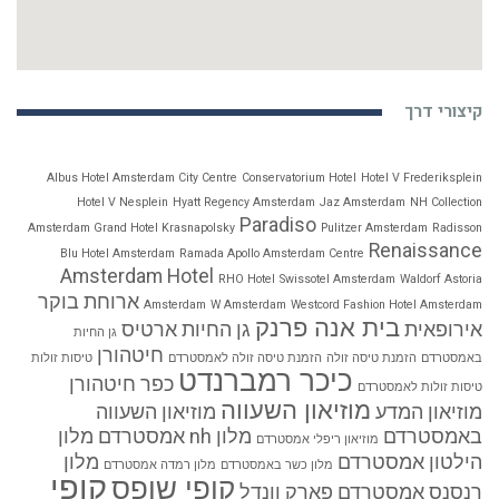
קיצורי דרך
Albus Hotel Amsterdam City Centre
Conservatorium Hotel
Hotel V Frederiksplein
Hotel V Nesplein
Hyatt Regency Amsterdam
Jaz Amsterdam
NH Collection
Paradiso
Amsterdam Grand Hotel Krasnapolsky
Pulitzer Amsterdam
Radisson
Renaissance
Blu Hotel Amsterdam
Ramada Apollo Amsterdam Centre
Amsterdam Hotel
RHO Hotel
Swissotel Amsterdam
Waldorf Astoria
ארוחת בוקר
Amsterdam
W Amsterdam
Westcord Fashion Hotel Amsterdam
בית אנה פרנק
אירופאית
גן החיות ארטיס
גן החיות
חיטהורן
באמסטרדם
הזמנת טיסה זולה
הזמנת טיסה זולה לאמסטרדם
טיסות זולות
כיכר רמברנדט
כפר חיטהורן
טיסות זולות לאמסטרדם
מוזיאון השעווה
מוזיאון המדע
מוזיאון השעווה
באמסטרדם
מלון nh אמסטרדם
מלון
מוזיאון ריפלי אמסטרדם
הילטון אמסטרדם
מלון
מלון כשר באמסטרדם
מלון רמדה אמסטרדם
קופי
קופי שופס
רנסנס אמסטרדם
פארק וונדל