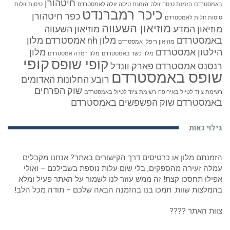
חיטהורן
באמסטרדם
הזמנת טיסה זולה
הזמנת טיסה זולה לאמסטרדם
טיסות זולות
כיכר רמברנדט
כפר חיטהורן
טיסות זולות לאמסטרדם
מוזיאון השעווה
מוזיאון המדע
מוזיאון השעווה
באמסטרדם
מלון nh אמסטרדם
מלון
מוזיאון ריפלי אמסטרדם
הילטון אמסטרדם
מלון
מלון כשר באמסטרדם
מלון רמדה אמסטרדם
קופי
קופי שופס
רנסנס אמסטרדם
פארק וונדל
שופס באמסטרדם
רובע החלונות האדומים
שוק הפרחים
רשימת ציוד לטיול באירופה
רשימת ציוד לטיול באמסטרדם
באמסטרדם
שוק הפשפשים באמסטרדם
גילוי נאות
הזמנתם מלון או כרטיסים דרך הקישורים באתר? אנחנו מקבלים
עמלה זעירה מהספקים, בלי שום עלות נוספת בשבילכם – ואולי
אפילו תחסכו קצת! זה ממש עוזר לנו לשמור על האתר פעיל ומלא
בהמלצות שוות. תמכו בנו בהזמנה הבאה שלכם – תודה מכל הלב!
צוות האתר ????