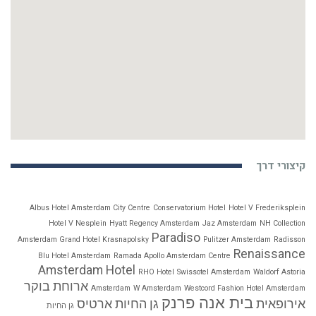
קיצורי דרך
Albus Hotel Amsterdam City Centre
Conservatorium Hotel
Hotel V Frederiksplein
Hotel V Nesplein
Hyatt Regency Amsterdam
Jaz Amsterdam
NH Collection
Paradiso
Amsterdam Grand Hotel Krasnapolsky
Pulitzer Amsterdam
Radisson
Renaissance
Blu Hotel Amsterdam
Ramada Apollo Amsterdam Centre
Amsterdam Hotel
RHO Hotel
Swissotel Amsterdam
Waldorf Astoria
ארוחת בוקר
Amsterdam
W Amsterdam
Westcord Fashion Hotel Amsterdam
בית אנה פרנק
אירופאית
גן החיות ארטיס
גן החיות