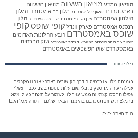
מוזיאון השעווה
מוזיאון המדע
מוזיאון השעווה
באמסטרדם
מלון nh אמסטרדם
מלון
מוזיאון ריפלי אמסטרדם
הילטון אמסטרדם
מלון
מלון כשר באמסטרדם
מלון רמדה אמסטרדם
קופי
קופי שופס
רנסנס אמסטרדם
פארק וונדל
שופס באמסטרדם
רובע החלונות האדומים
שוק הפרחים
רשימת ציוד לטיול באירופה
רשימת ציוד לטיול באמסטרדם
באמסטרדם
שוק הפשפשים באמסטרדם
גילוי נאות
הזמנתם מלון או כרטיסים דרך הקישורים באתר? אנחנו מקבלים
עמלה זעירה מהספקים, בלי שום עלות נוספת בשבילכם – ואולי
אפילו תחסכו קצת! זה ממש עוזר לנו לשמור על האתר פעיל ומלא
בהמלצות שוות. תמכו בנו בהזמנה הבאה שלכם – תודה מכל הלב!
צוות האתר ????