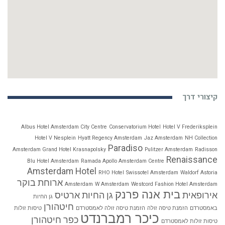
קיצורי דרך
Albus Hotel Amsterdam City Centre
Conservatorium Hotel
Hotel V Frederiksplein
Hotel V Nesplein
Hyatt Regency Amsterdam
Jaz Amsterdam
NH Collection
Paradiso
Amsterdam Grand Hotel Krasnapolsky
Pulitzer Amsterdam
Radisson
Renaissance
Blu Hotel Amsterdam
Ramada Apollo Amsterdam Centre
Amsterdam Hotel
RHO Hotel
Swissotel Amsterdam
Waldorf Astoria
ארוחת בוקר
Amsterdam
W Amsterdam
Westcord Fashion Hotel Amsterdam
בית אנה פרנק
אירופאית
גן החיות ארטיס
גן החיות
חיטהורן
באמסטרדם
הזמנת טיסה זולה
הזמנת טיסה זולה לאמסטרדם
טיסות זולות
כיכר רמברנדט
כפר חיטהורן
טיסות זולות לאמסטרדם