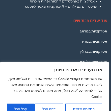
7 אטרקציות באמסטרדם לוהטות ופחות מוכרות
אמסטרדם עם ילדים – 9 אטרקציות שאסור לפספס
עוד יעדים מבוקשים
אטרקציות בפראג
אטרקציות בפריז
אטרקציות בברלין
אטרקציות בלונדון
אנו מעריכים את פרטיותך
אטרקציות בתאילנד
אנו משתמשים בקובצי Cookie כדי לשפר את חוויית הגלישה שלך,
אטרקציות ברומא
להציג מודעות או תוכן מותאמים אישית ולנתח את התנועה שלנו.
על ידי לחיצה על "קבל הכל", אתה מסכים לשימוש שלנו בקובצי
Cookie.
מדיניות הפרטיות
© כל הזכויות שמורות לאתר AMSTERDAMTRAVEL.CO.IL - באופן כללי אתם יודעים שלא לוקחים
גלילה
התאמה אישית
דחה הכל
קבל הכל