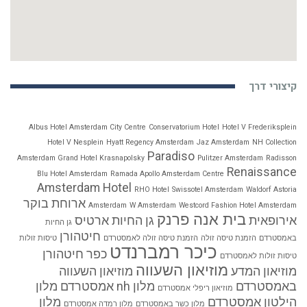
קיצורי דרך
Albus Hotel Amsterdam City Centre
Conservatorium Hotel
Hotel V Frederiksplein
Hotel V Nesplein
Hyatt Regency Amsterdam
Jaz Amsterdam
NH Collection
Paradiso
Amsterdam Grand Hotel Krasnapolsky
Pulitzer Amsterdam
Radisson
Renaissance
Blu Hotel Amsterdam
Ramada Apollo Amsterdam Centre
Amsterdam Hotel
RHO Hotel
Swissotel Amsterdam
Waldorf Astoria
ארוחת בוקר
Amsterdam
W Amsterdam
Westcord Fashion Hotel Amsterdam
בית אנה פרנק
אירופאית
גן החיות ארטיס
גן החיות
חיטהורן
באמסטרדם
הזמנת טיסה זולה
הזמנת טיסה זולה לאמסטרדם
טיסות זולות
כיכר רמברנדט
כפר חיטהורן
טיסות זולות לאמסטרדם
מוזיאון השעווה
מוזיאון המדע
מוזיאון השעווה
באמסטרדם
מלון nh אמסטרדם
מלון
מוזיאון ריפלי אמסטרדם
הילטון אמסטרדם
מלון
מלון כשר באמסטרדם
מלון רמדה אמסטרדם