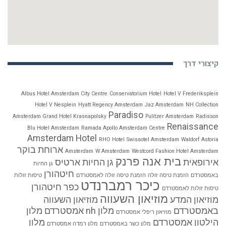
קיצורי דרך
Albus Hotel Amsterdam City Centre
Conservatorium Hotel
Hotel V Frederiksplein
Hotel V Nesplein
Hyatt Regency Amsterdam
Jaz Amsterdam
NH Collection
Paradiso
Amsterdam Grand Hotel Krasnapolsky
Pulitzer Amsterdam
Radisson
Renaissance
Blu Hotel Amsterdam
Ramada Apollo Amsterdam Centre
Amsterdam Hotel
RHO Hotel
Swissotel Amsterdam
Waldorf Astoria
ארוחת בוקר
Amsterdam
W Amsterdam
Westcord Fashion Hotel Amsterdam
בית אנה פרנק
אירופאית
גן החיות ארטיס
גן החיות
חיטהורן
באמסטרדם
הזמנת טיסה זולה
הזמנת טיסה זולה לאמסטרדם
טיסות זולות
כיכר רמברנדט
כפר חיטהורן
טיסות זולות לאמסטרדם
מוזיאון השעווה
מוזיאון המדע
מוזיאון השעווה
באמסטרדם
מלון nh אמסטרדם
מלון
מוזיאון ריפלי אמסטרדם
הילטון אמסטרדם
מלון
מלון כשר באמסטרדם
מלון רמדה אמסטרדם