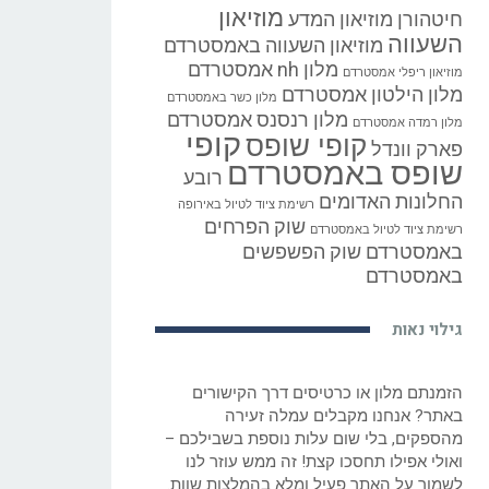
מוזיאון
חיטהורן
מוזיאון המדע
השעווה
מוזיאון השעווה באמסטרדם
מלון nh אמסטרדם
מוזיאון ריפלי אמסטרדם
מלון הילטון אמסטרדם
מלון כשר באמסטרדם
מלון רנסנס אמסטרדם
מלון רמדה אמסטרדם
קופי
קופי שופס
פארק וונדל
שופס באמסטרדם
רובע
החלונות האדומים
רשימת ציוד לטיול באירופה
שוק הפרחים
רשימת ציוד לטיול באמסטרדם
באמסטרדם
שוק הפשפשים
באמסטרדם
גילוי נאות
הזמנתם מלון או כרטיסים דרך הקישורים
באתר? אנחנו מקבלים עמלה זעירה
מהספקים, בלי שום עלות נוספת בשבילכם –
ואולי אפילו תחסכו קצת! זה ממש עוזר לנו
לשמור על האתר פעיל ומלא בהמלצות שוות.