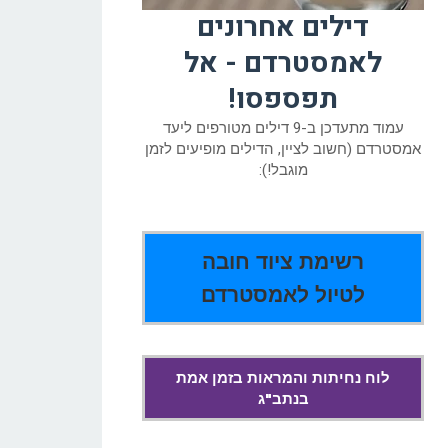
דילים אחרונים
לאמסטרדם - אל
תפספסו!
עמוד מתעדכן ב-9 דילים מטורפים ליעד
אמסטרדם (חשוב לציין, הדילים מופיעים לזמן
מוגבל!):
רשימת ציוד חובה
לטיול לאמסטרדם
לוח נחיתות והמראות בזמן אמת
בנתב"ג