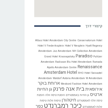
קיצורי דרך
Albus Hotel Amsterdam City Centre
Conservatorium Hotel
Hotel V Frederiksplein
Hotel V Nesplein
Hyatt Regency
Amsterdam
Jaz Amsterdam
NH Collection Amsterdam
Paradiso
Grand Hotel Krasnapolsky
Pulitzer
Amsterdam
Radisson Blu Hotel Amsterdam
Ramada
Renaissance
Apollo Amsterdam Centre
Amsterdam Hotel
RHO Hotel
Swissotel
Amsterdam
Waldorf Astoria Amsterdam
W Amsterdam
ארוחת בוקר
Westcord Fashion Hotel Amsterdam
בית אנה פרנק
אירופאית
גן החיות
ארטיס
גן החיות באמסטרדם
הזמנת טיסה זולה
הזמנת
חיטהורן
טיסה זולה לאמסטרדם
טיסות זולות
טיסות
כיכר רמברנדט
כפר
זולות לאמסטרדם