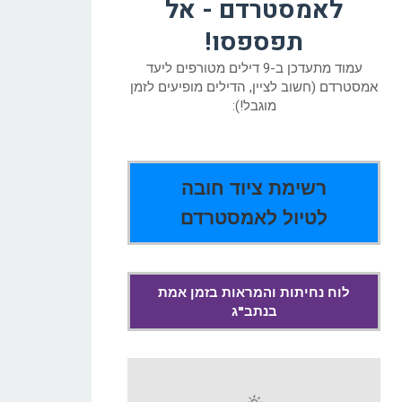
לאמסטרדם - אל
תפספסו!
עמוד מתעדכן ב-9 דילים מטורפים ליעד
אמסטרדם (חשוב לציין, הדילים מופיעים לזמן
מוגבל!):
רשימת ציוד חובה
לטיול לאמסטרדם
לוח נחיתות והמראות בזמן אמת
בנתב"ג