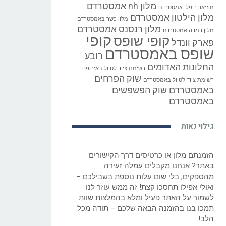
מלון nh אמסטרדם
מוזיאון ריפלי אמסטרדם
מלון הילטון אמסטרדם
מלון כשר באמסטרדם
מלון רנסנס אמסטרדם
מלון רמדה אמסטרדם
קופי
קופי שופס
פארק וונדל
שופס באמסטרדם
רובע
החלונות האדומים
רשימת ציוד לטיול באירופה
שוק הפרחים
רשימת ציוד לטיול באמסטרדם
באמסטרדם
שוק הפשפשים
באמסטרדם
גילוי נאות
הזמנתם מלון או כרטיסים דרך הקישורים
באתר? אנחנו מקבלים עמלה זעירה
מהספקים, בלי שום עלות נוספת בשבילכם –
ואולי אפילו תחסכו קצת! זה ממש עוזר לנו
לשמור על האתר פעיל ומלא בהמלצות שוות.
תמכו בנו בהזמנה הבאה שלכם – תודה מכל
הלב!