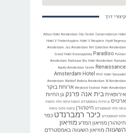
קיצורי דרך
Albus Hotel Amsterdam City Centre
Conservatorium Hotel
Hotel V Frederiksplein
Hotel V Nesplein
Hyatt Regency
Amsterdam
Jaz Amsterdam
NH Collection Amsterdam
Paradiso
Grand Hotel Krasnapolsky
Pulitzer
Amsterdam
Radisson Blu Hotel Amsterdam
Ramada
Renaissance
Apollo Amsterdam Centre
Amsterdam Hotel
RHO Hotel
Swissotel
Amsterdam
Waldorf Astoria Amsterdam
W Amsterdam
ארוחת בוקר
Westcord Fashion Hotel Amsterdam
בית אנה פרנק
אירופאית
גן החיות
ארטיס
גן החיות באמסטרדם
הזמנת טיסה זולה
הזמנת
חיטהורן
טיסה זולה לאמסטרדם
טיסות זולות
טיסות
כיכר רמברנדט
כפר
זולות לאמסטרדם
מוזיאון
חיטהורן
מוזיאון המדע
השעווה
מוזיאון השעווה באמסטרדם