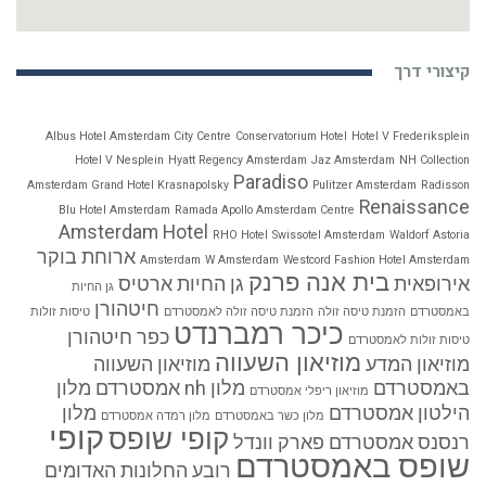
קיצורי דרך
Albus Hotel Amsterdam City Centre
Conservatorium Hotel
Hotel V Frederiksplein
Hotel V Nesplein
Hyatt Regency Amsterdam
Jaz Amsterdam
NH Collection
Paradiso
Amsterdam Grand Hotel Krasnapolsky
Pulitzer Amsterdam
Radisson
Renaissance
Blu Hotel Amsterdam
Ramada Apollo Amsterdam Centre
Amsterdam Hotel
RHO Hotel
Swissotel Amsterdam
Waldorf Astoria
ארוחת בוקר
Amsterdam
W Amsterdam
Westcord Fashion Hotel Amsterdam
בית אנה פרנק
אירופאית
גן החיות ארטיס
גן החיות
חיטהורן
באמסטרדם
הזמנת טיסה זולה
הזמנת טיסה זולה לאמסטרדם
טיסות זולות
כיכר רמברנדט
כפר חיטהורן
טיסות זולות לאמסטרדם
מוזיאון השעווה
מוזיאון המדע
מוזיאון השעווה
באמסטרדם
מלון nh אמסטרדם
מלון
מוזיאון ריפלי אמסטרדם
הילטון אמסטרדם
מלון
מלון כשר באמסטרדם
מלון רמדה אמסטרדם
קופי
קופי שופס
רנסנס אמסטרדם
פארק וונדל
שופס באמסטרדם
רובע החלונות האדומים