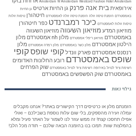
ארוחת בוקר
Amsterdam
W Amsterdam
Westcord Fashion Hotel Amsterdam
בית אנה פרנק
אירופאית
גן החיות ארטיס
גן החיות
חיטהורן
באמסטרדם
הזמנת טיסה זולה
הזמנת טיסה זולה לאמסטרדם
טיסות זולות
כיכר רמברנדט
כפר חיטהורן
טיסות זולות לאמסטרדם
מוזיאון השעווה
מוזיאון המדע
מוזיאון השעווה
באמסטרדם
מלון nh אמסטרדם
מלון
מוזיאון ריפלי אמסטרדם
הילטון אמסטרדם
מלון
מלון כשר באמסטרדם
מלון רמדה אמסטרדם
קופי
קופי שופס
רנסנס אמסטרדם
פארק וונדל
שופס באמסטרדם
רובע החלונות האדומים
שוק הפרחים
רשימת ציוד לטיול באירופה
רשימת ציוד לטיול באמסטרדם
באמסטרדם
שוק הפשפשים באמסטרדם
גילוי נאות
הזמנתם מלון או כרטיסים דרך הקישורים באתר? אנחנו מקבלים
עמלה זעירה מהספקים, בלי שום עלות נוספת בשבילכם – ואולי
אפילו תחסכו קצת! זה ממש עוזר לנו לשמור על האתר פעיל ומלא
בהמלצות שוות. תמכו בנו בהזמנה הבאה שלכם – תודה מכל הלב!