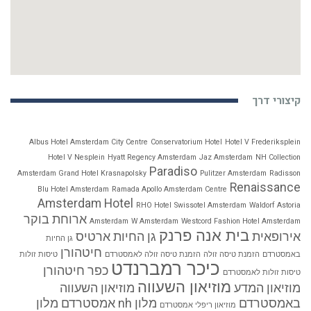
קיצורי דרך
Albus Hotel Amsterdam City Centre
Conservatorium Hotel
Hotel V Frederiksplein
Hotel V Nesplein
Hyatt Regency Amsterdam
Jaz Amsterdam
NH Collection
Paradiso
Amsterdam Grand Hotel Krasnapolsky
Pulitzer Amsterdam
Radisson
Renaissance
Blu Hotel Amsterdam
Ramada Apollo Amsterdam Centre
Amsterdam Hotel
RHO Hotel
Swissotel Amsterdam
Waldorf Astoria
ארוחת בוקר
Amsterdam
W Amsterdam
Westcord Fashion Hotel Amsterdam
בית אנה פרנק
אירופאית
גן החיות ארטיס
גן החיות
חיטהורן
באמסטרדם
הזמנת טיסה זולה
הזמנת טיסה זולה לאמסטרדם
טיסות זולות
כיכר רמברנדט
כפר חיטהורן
טיסות זולות לאמסטרדם
מוזיאון השעווה
מוזיאון המדע
מוזיאון השעווה
באמסטרדם
מלון nh אמסטרדם
מלון
מוזיאון ריפלי אמסטרדם