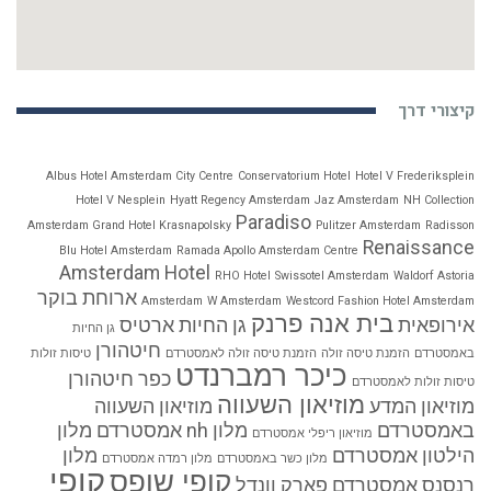
קיצורי דרך
Albus Hotel Amsterdam City Centre
Conservatorium Hotel
Hotel V Frederiksplein
Hotel V Nesplein
Hyatt Regency Amsterdam
Jaz Amsterdam
NH Collection
Paradiso
Amsterdam Grand Hotel Krasnapolsky
Pulitzer Amsterdam
Radisson
Renaissance
Blu Hotel Amsterdam
Ramada Apollo Amsterdam Centre
Amsterdam Hotel
RHO Hotel
Swissotel Amsterdam
Waldorf Astoria
ארוחת בוקר
Amsterdam
W Amsterdam
Westcord Fashion Hotel Amsterdam
בית אנה פרנק
אירופאית
גן החיות ארטיס
גן החיות
חיטהורן
באמסטרדם
הזמנת טיסה זולה
הזמנת טיסה זולה לאמסטרדם
טיסות זולות
כיכר רמברנדט
כפר חיטהורן
טיסות זולות לאמסטרדם
מוזיאון השעווה
מוזיאון המדע
מוזיאון השעווה
באמסטרדם
מלון nh אמסטרדם
מלון
מוזיאון ריפלי אמסטרדם
הילטון אמסטרדם
מלון
מלון כשר באמסטרדם
מלון רמדה אמסטרדם
קופי
קופי שופס
רנסנס אמסטרדם
פארק וונדל