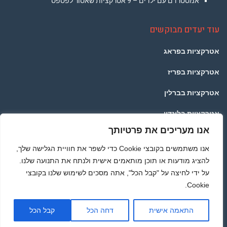
אמסטרדם עם ילדים – 9 אטרקציות שאסור לפספס
עוד יעדים מבוקשים
אטרקציות בפראג
אטרקציות בפריז
אטרקציות בברלין
אטרקציות בלונדון
אנו מעריכים את פרטיותך
אטרקציות בתאילנד
אנו משתמשים בקובצי Cookie כדי לשפר את חוויית הגלישה שלך,
אטרקציות ברומא
להציג מודעות או תוכן מותאמים אישית ולנתח את התנועה שלנו.
על ידי לחיצה על "קבל הכל", אתה מסכים לשימוש שלנו בקובצי
Cookie.
מדיניות הפרטיות
© כל הזכויות שמורות לאתר AMSTERDAMTRAVEL.CO.IL - באופן כללי אתם יודעים שלא לוקחים
גלילה
התאמה אישית
דחה הכל
קבל הכל
ללא רשות :) תוכן האתר נכתב בלשון זכר מפאת הנוחות בלבד, אך פונה לשני המינים -
אטרקציות
לראש
באמסטרדם