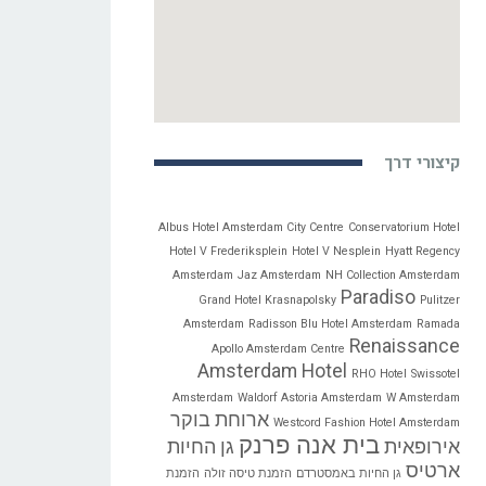
קיצורי דרך
Albus Hotel Amsterdam City Centre
Conservatorium Hotel
Hotel V Frederiksplein
Hotel V Nesplein
Hyatt Regency
Amsterdam
Jaz Amsterdam
NH Collection Amsterdam
Paradiso
Grand Hotel Krasnapolsky
Pulitzer
Amsterdam
Radisson Blu Hotel Amsterdam
Ramada
Renaissance
Apollo Amsterdam Centre
Amsterdam Hotel
RHO Hotel
Swissotel
Amsterdam
Waldorf Astoria Amsterdam
W Amsterdam
ארוחת בוקר
Westcord Fashion Hotel Amsterdam
בית אנה פרנק
אירופאית
גן החיות
ארטיס
גן החיות באמסטרדם
הזמנת טיסה זולה
הזמנת