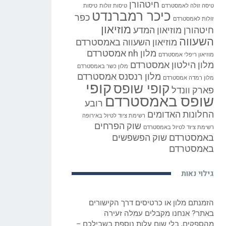
חיטהורן
טיסה זולה לאמסטרדם
טיסות זולות
טיסות
כיכר רמברנדט
כפר
זולות לאמסטרדם
מוזיאון
חיטהורן
מוזיאון המדע
השעווה
מוזיאון השעווה באמסטרדם
מלון nh אמסטרדם
מוזיאון ריפלי אמסטרדם
מלון הילטון אמסטרדם
מלון כשר באמסטרדם
מלון רנסנס אמסטרדם
מלון רמדה אמסטרדם
קופי
קופי שופס
פארק וונדל
שופס באמסטרדם
רובע
החלונות האדומים
רשימת ציוד לטיול באירופה
שוק הפרחים
רשימת ציוד לטיול באמסטרדם
באמסטרדם
שוק הפשפשים
באמסטרדם
גילוי נאות
הזמנתם מלון או כרטיסים דרך הקישורים
באתר? אנחנו מקבלים עמלה זעירה
מהספקים, בלי שום עלות נוספת בשבילכם –