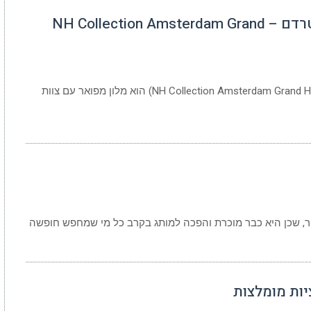
סקירה על מלון קרסנופולסקי אמסטרדם – NH Collection Amsterdam Grand
מלון קרסנופולסקי אמסטרדם (NH Collection Amsterdam Grand Hotel Krasnapolsky) הוא מלון מפואר עם צוות
בור, שכן היא כבר מוכרת והפכה למותג בקרב כל מי שמחפש חופשה
ות מומלצות