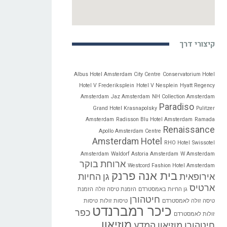
קיצורי דרך
Albus Hotel Amsterdam City Centre
Conservatorium Hotel
Hotel V Frederiksplein
Hotel V Nesplein
Hyatt Regency
Amsterdam
Jaz Amsterdam
NH Collection Amsterdam
Paradiso
Grand Hotel Krasnapolsky
Pulitzer
Amsterdam
Radisson Blu Hotel Amsterdam
Ramada
Renaissance
Apollo Amsterdam Centre
Amsterdam Hotel
RHO Hotel
Swissotel
Amsterdam
Waldorf Astoria Amsterdam
W Amsterdam
ארוחת בוקר
Westcord Fashion Hotel Amsterdam
בית אנה פרנק
אירופאית
גן החיות
ארטיס
גן החיות באמסטרדם
הזמנת טיסה זולה
הזמנת
חיטהורן
טיסה זולה לאמסטרדם
טיסות זולות
טיסות
כיכר רמברנדט
כפר
זולות לאמסטרדם
מוזיאון
חיטהורן
מוזיאון המדע