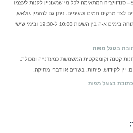
Sal-Meijer Kosher Sandwichshop– סנדוויצ'יה המתאימה לכל מי שמעוניין לקנות לעצמו
ם לצד מרקים חמים וטעימים. ניתן גם להזמין גולאש,
שניצל וקינוחים פרווה. המסעדה פתוחה בימים א-ה בין השעות 10:00 ל-19:30 ובימי שישי
ובת בגוגל מפות
Mouwes Kosher Delicate– חנות קטנה וקומפקטית המשמשת כמעדנייה ומכולת.
ם: יין לקידוש, פיתות, בשרים או דברי מתיקה.
כתובת בגוגל מפות
: