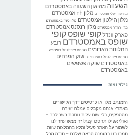
השעווה
מוזיאון השעווה באמסטרדם
מלון nh אמסטרדם
מוזיאון ריפלי אמסטרדם
מלון הילטון אמסטרדם
מלון כשר באמסטרדם
מלון רנסנס אמסטרדם
מלון רמדה אמסטרדם
קופי
קופי שופס
פארק וונדל
שופס באמסטרדם
רובע
החלונות האדומים
רשימת ציוד לטיול באירופה
שוק הפרחים
רשימת ציוד לטיול באמסטרדם
באמסטרדם
שוק הפשפשים
באמסטרדם
גילוי נאות
הזמנתם מלון או כרטיסים דרך הקישורים
באתר? אנחנו מקבלים עמלה זעירה
מהספקים, בלי שום עלות נוספת בשבילכם –
ואולי אפילו תחסכו קצת! זה ממש עוזר לנו
לשמור על האתר פעיל ומלא בהמלצות שוות.
תמכו בנו בהזמנה הבאה שלכם – תודה מכל