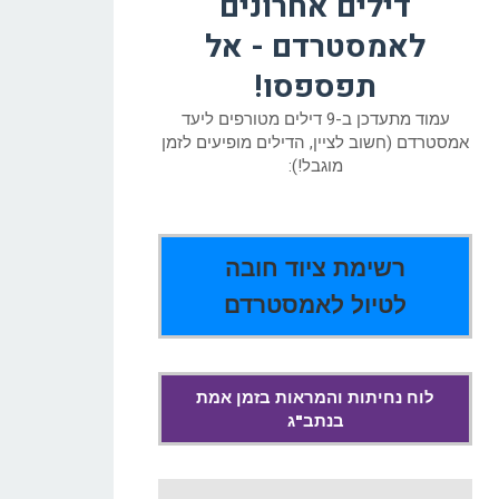
דילים אחרונים
לאמסטרדם - אל
תפספסו!
עמוד מתעדכן ב-9 דילים מטורפים ליעד
אמסטרדם (חשוב לציין, הדילים מופיעים לזמן
מוגבל!):
רשימת ציוד חובה
לטיול לאמסטרדם
לוח נחיתות והמראות בזמן אמת
בנתב"ג